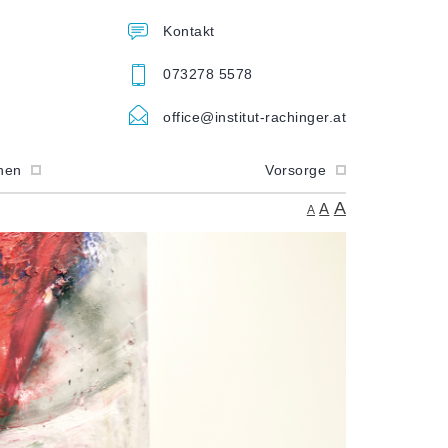
Kontakt
073278 5578
office@institut-rachinger.at
onen
Vorsorge
A
A
A